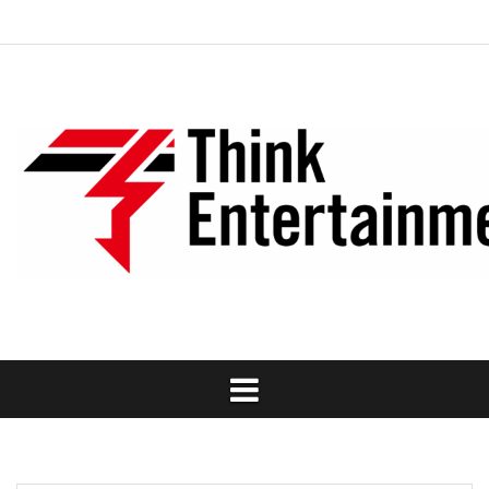
Skip
ト
ニ
タ
ワ
過
お
会
ご
to
ッ
ュ
レ
ー
去
問
社
利
content
プ
ー
ン
ク
の
い
概
用
ス
ト
シ
作
合
要
規
ョ
品
わ
約
ッ
せ
プ