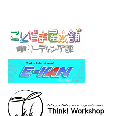
ー
シ
ョ
ン