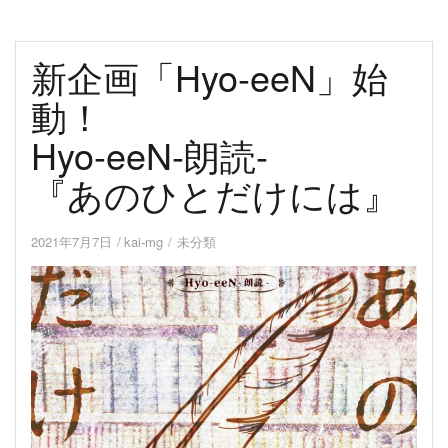
新企画「Hyo-eeN」始
動！
Hyo-eeN-朗読-
『あのひとだけには』
2021年7月7日
kai-mg
未分類