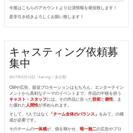
今後はこちらのアカウントより公演情報を発信致します！
是非引き続きよろしくお願い致します！
キャスティング依頼募
集中
2017年3月10日
kai-mg
未分類
CMや広告、販促プロモーションはもちろん、エンターテイン
メントから真剣なテーマのイベントまで、作品の中核を担う
キャスト・スタッフ
には、その作品に合った
技術
と
個性
、ま
た優れた
人間性
が求められます。
そして、1人ではなく
「チーム全体のバランス」
をみて、の構
成が必要です。
そのチームの
一体感
が、個を輝かせ、
唯一無二
の広告やプロ