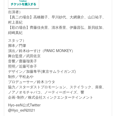
出演者）
【真二の場合】高橋雛子、早川紗代、大網康介、山口祐子、
村上喜紀
【彩の場合】齊藤佳央里、清水香里、伊藤昌弘、新貝紋加、
紺崎真紀
スタッフ）
脚本／門肇
演出／鈴木ゆーすけ（PANIC MONKEY）
舞台監督／武田佐京
音響／齋藤瑠美子
照明／近藤可奈子
デザイン／加藤隼平(東京サムライガンズ)
制作／平松あや
プロデューサー／鈴木コウタ
協力／スターダストプロモーション、ステイラック、扉座、
ノアノオモチャバコ、ノーティーボーイズ、響
企画･制作／株式会社スィンクエンターテインメント
Hyo-eeN公式Twitter
@Hyo_eeN2021