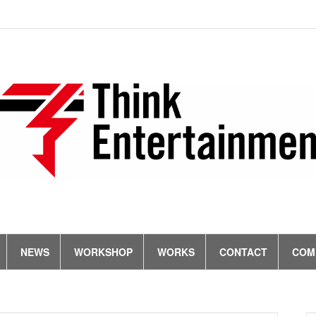
ト
ニ
タ
ワ
過
お
会
ご
ッ
ュ
レ
ー
去
問
社
利
プ
ー
ン
ク
の
い
概
用
ス
ト
シ
作
合
要
規
ョ
品
わ
約
ッ
せ
プ
NEWS
WORKSHOP
WORKS
CONTACT
COM