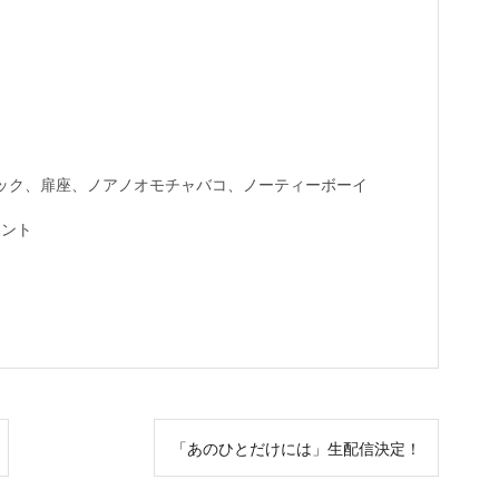
ック、扉座、ノアノオモチャバコ、ノーティーボーイ
メント
「あのひとだけには」生配信決定！