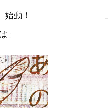
N」始動！
は』