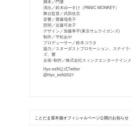
脚本／門肇
演出／鈴木ゆーすけ（PANIC MONKEY）
舞台監督／武田佐京
音響／齋藤瑠美子
照明／近藤可奈子
デザイン／加藤隼平(東京サムライガンズ)
制作／平松あや
プロデューサー／鈴木コウタ
協力／スターダストプロモーション、ステイラ
ズ、響
企画･制作／株式会社スィンクエンターテイン
Hyo-eeN公式Twitter
@Hyo_eeN2021
投
ことだま屋本舗オフィシャルページ公開のお知らせ
稿