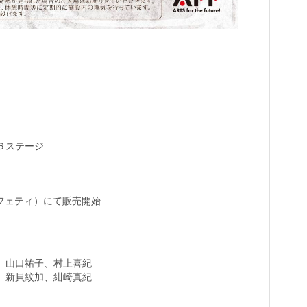
】
計６ステージ
i（カンフェティ）にて販売開始
、山口祐子、村上喜紀
、新貝紋加、紺崎真紀