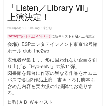
「Listen／Library Ⅷ」
上演決定！
2026年5月8日
kai-mg
未分類
に新キャストも迎え上演決定!!
2026年7月4日(土)＆5日(日)
会場）
ESPエンタテインメント東京12号館
ホール club 1ne2wo
表現者が集まり、形に囚われない企画を創
り上げる「Hyo-eeN!」の第11弾。
図書館を舞台に作家の異なる作品をオムニ
バスで各回3作品上演。書き下ろし脚本も
含めた内容を実力派の出演陣でお送りす
る。
日程)ＡＢ Ｗキャスト