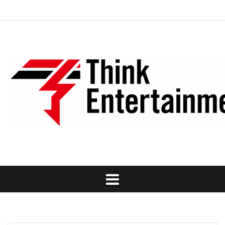
Skip
ト
ニ
タ
ワ
過
お
会
ご
to
ッ
ュ
レ
ー
去
問
社
利
content
プ
ー
ン
ク
の
い
概
用
ス
ト
シ
作
合
要
規
ョ
品
わ
約
ッ
せ
プ