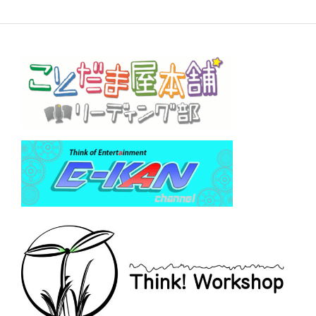
シ
ョ
ン