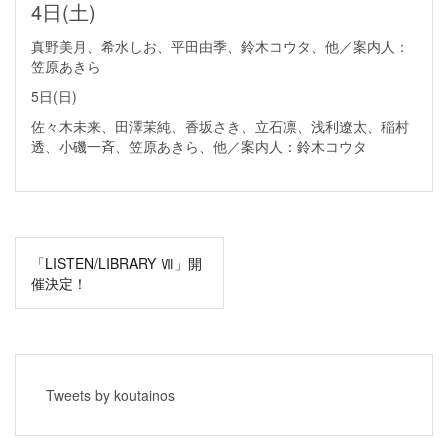
4日(土)
真野美月、希水しお、平田由季、鈴木コウタ、他／案内人：
笠原あきら
5日(日)
佐々木未来、田澤茉純、香坂さき、立石凛、浅利遼太、稲村
透、小磯一斉、笠原あきら、他／案内人：鈴木コウタ
投
「LISTEN/LIBRARY Ⅶ」開
稿
催決定！
ナ
ビ
ゲ
Tweets by koutainos
ー