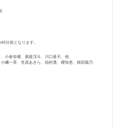
始
の45分前となります。
タ、小倉弥優、廣庭渓斗、川口蒼天、他
、小磯一斉、笠原あきら、稲村透、櫻弥恵、積田陽乃