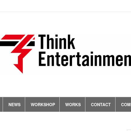
ト
ニ
タ
ワ
過
お
会
ご
ッ
ュ
レ
ー
去
問
社
利
プ
ー
ン
ク
の
い
概
用
ス
ト
シ
作
合
要
規
ョ
品
わ
約
ッ
せ
プ
NEWS
WORKSHOP
WORKS
CONTACT
COM