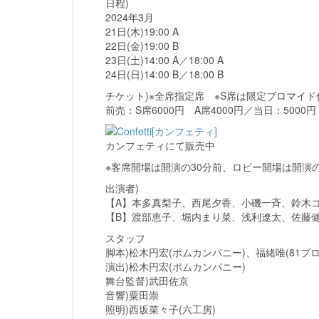
日程)
2024年3月
21日(木)19:00 A
22日(金)19:00 B
23日(土)14:00 A／18:00 A
24日(日)14:00 B／18:00 B
チケット)※全席指定席 ※S席は限定ブロマイド
前売：S席6000円 A席4000円／当日：5000円
カンフェティにて販売中
※客席開場は開演の30分前、ロビー開場は開演
出演者)
【A】本多真梨子、西尾夕香、小磯一斉、鈴木
【B】渡部恵子、堀内まり菜、浅利遼太、佐藤
スタッフ
脚本)松木円宏(ポムカンパニー)、福緒唯(81プ
演出)松木円宏(ポムカンパニー)
舞台監督)武田佐京
音響)粟田崇
照明)西坂菜々子(六工房)