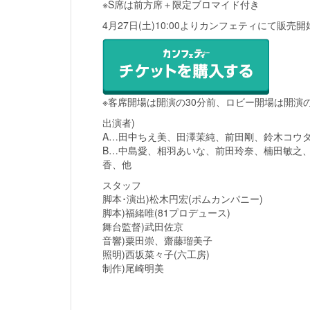
※S席は前方席＋限定ブロマイド付き
4月27日(土)10:00よりカンフェティにて販売開
※客席開場は開演の30分前、ロビー開場は開演
出演者)
A…田中ちえ美、田澤茉純、前田剛、鈴木コウ
B…中島愛、相羽あいな、前田玲奈、楠田敏之
香、他
スタッフ
脚本･演出)松木円宏(ポムカンパニー)
脚本)福緒唯(81プロデュース)
舞台監督)武田佐京
音響)粟田崇、齋藤瑠美子
照明)西坂菜々子(六工房)
制作)尾崎明美