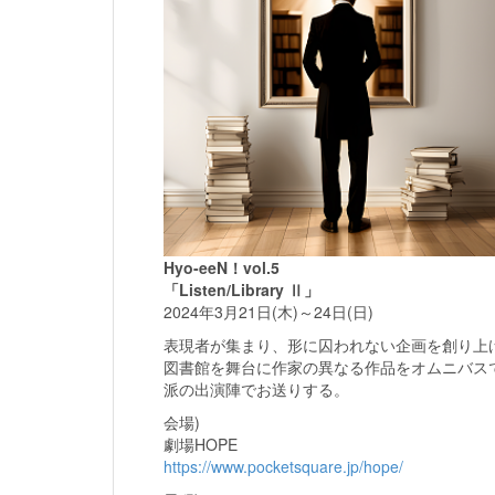
Hyo-eeN！vol.5
「Listen/Library Ⅱ」
2024年3月21日(木)～24日(日)
表現者が集まり、形に囚われない企画を創り上げる「
図書館を舞台に作家の異なる作品をオムニバス
派の出演陣でお送りする。
会場)
劇場HOPE
https://www.pocketsquare.jp/hope/