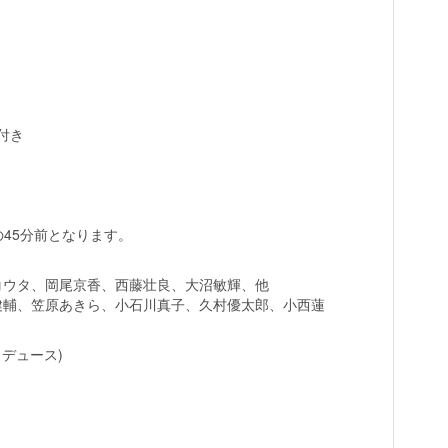
付き
の45分前となります。
コウタ、岡尾京香、西藤壮良、大沼敏輝、他
健輔、笠原あきら、小石川真子、久村優太郎、小西蓮
ロデュース)